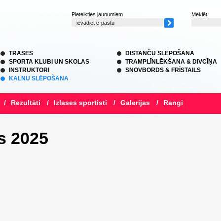
Pieteikties jaunumiem
Meklēt
TRASES
DISTANČU SLĒPOŠANA
SPORTA KLUBI UN SKOLAS
TRAMPLĪNLĒKŠANA & DIVCĪŅA
INSTRUKTORI
SNOVBORDS & FRĪSTAILS
KALNU SLĒPOŠANA
/
Rezultāti
/
Izlases sportisti
/
Galerijas
/
Rangi
s 2025