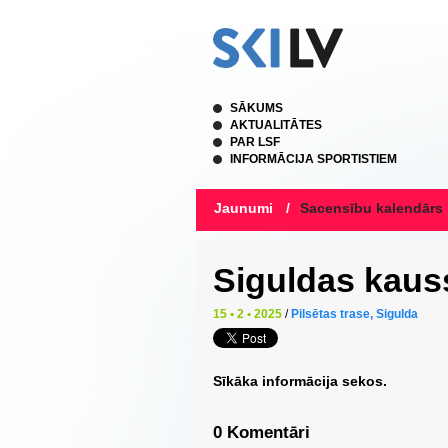
SĀKUMS
AKTUALITĀTES
PAR LSF
INFORMĀCIJA SPORTISTIEM
Jaunumi
/
Sacensību kalendārs
Siguldas kaus
15 • 2 • 2025
/
Pilsētas trase, Sigulda
Sīkāka informācija sekos.
0 Komentāri