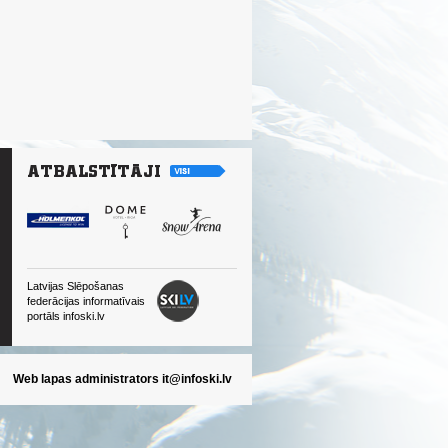
Latvijas Slēpošanas
federācijas informatīvais
portāls infoski.lv
Web lapas administrators
it@infoski.lv