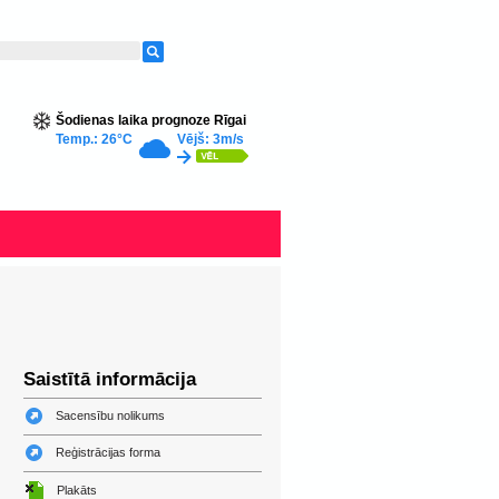
Šodienas laika prognoze Rīgai
Temp.: 26°C
Vējš: 3m/s
Saistītā informācija
Sacensību nolikums
Reģistrācijas forma
Plakāts