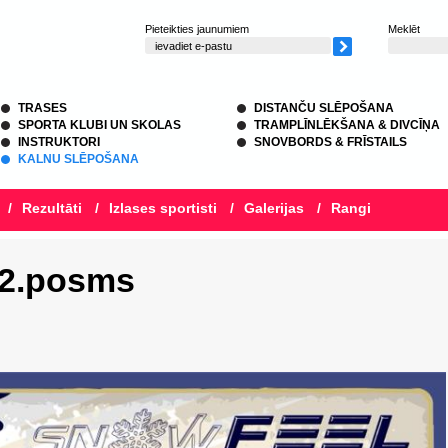
Pieteikties jaunumiem
Meklēt
TRASES
DISTANČU SLĒPOŠANA
SPORTA KLUBI UN SKOLAS
TRAMPLĪNLĒKŠANA & DIVCĪŅA
INSTRUKTORI
SNOVBORDS & FRĪSTAILS
KALNU SLĒPOŠANA
/
Rezultāti
/
Izlases sportisti
/
Galerijas
/
Rangi
, 2.posms