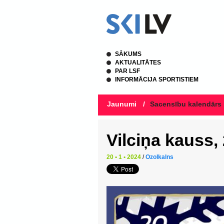
SĀKUMS
AKTUALITĀTES
PAR LSF
INFORMĀCIJA SPORTISTIEM
Jaunumi
/
Sacensību kalendārs
Vilciņa kauss
20 • 1 • 2024
/
Ozolkalns