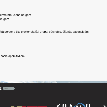
 pirmā brauciena beigām.
 beigām.
ildīgā persona tiks pievienota šai grupai pēc reģistrēšanās sacensībām.
sociālajiem tīkliem: