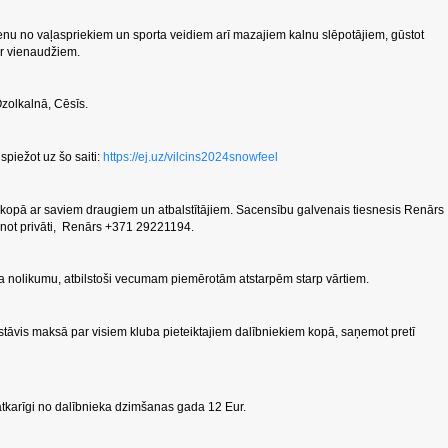
ienu no vaļaspriekiem un sporta veidiem arī mazajiem kalnu slēpotājiem, gūstot
 ar vienaudžiem.
Ozolkalnā, Cēsīs.
spiežot uz šo saiti:
https://ej.uz/vilcins2024snowfeel
kopā ar saviem draugiem un atbalstītājiem. Sacensību galvenais tiesnesis Renārs
vanot privāti, Renārs +371 29221194.
a nolikumu, atbilstoši vecumam piemērotām atstarpēm starp vārtiem.
tāvis maksā par visiem kluba pieteiktajiem dalībniekiem kopā, saņemot pretī
tkarīgi no dalībnieka dzimšanas gada 12 Eur.