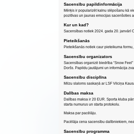
Sacensību papildinformācija
Mērķis ir popularizēt kalnu slēpošanu kā v
pozitīvas un jaunas emocijas sacenšoties
Kur un kad?
Sacensības notiek 2024. gada 20. janvārī 
Pieteikšanās
Pieteikšanās notiek caur pieteikuma formu, 
Sacensību organizators
Sacensības organizē biedrība “Snow Feel” 
Doršs. Papildu jautājumi un informācija z
Sacensību disciplīna
Milzu slaloms saskaņā ar LSF Vilciņa Kaus
Dalības maksa
Dalības maksa ir 20 EUR. Sporta kluba pārs
starta numurus un starta protokolu.
Maksa par pacēlāju.
Pacēlāja cena sacensību dalībniekiem, nea
Sacensību programma