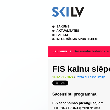
SĀKUMS
AKTUALITĀTES
PAR LSF
INFORMĀCIJA SPORTISTIEM
Jaunumi
/
Sacensību kalendārs
FIS kalnu slē
11-12 • 1 • 2024
/
Pozza di Fassa, Itālija
Sacensību programma
FIS sacensības pieaugušajiem
11.01.2024 FIS (NJR) milzu slaloms