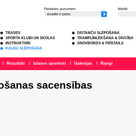
Pieteikties jaunumiem
Meklēt
TRASES
DISTANČU SLĒPOŠANA
SPORTA KLUBI UN SKOLAS
TRAMPLĪNLĒKŠANA & DIVCĪŅA
INSTRUKTORI
SNOVBORDS & FRĪSTAILS
KALNU SLĒPOŠANA
/
Rezultāti
/
Izlases sportisti
/
Galerijas
/
Rangi
pošanas sacensības