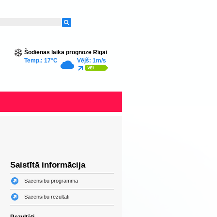
Šodienas laika prognoze Rīgai
Temp.: 17°C
Vējš: 1m/s
Saistītā informācija
Sacensību programma
Sacensību rezultāti
Rezultāti