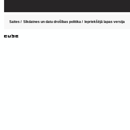
Saites
/
Sīkdatnes un datu drošības politika
/
Iepriekšējā lapas versija