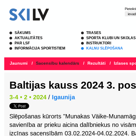
Pieteik
SĀKUMS
TRASES
AKTUALITĀTES
SPORTA KLUBI UN SKOLAS
PAR LSF
INSTRUKTORI
INFORMĀCIJA SPORTISTIEM
KALNU SLĒPOŠANA
Jaunumi
/
Sacensību kalendārs
/
Rezultāti
/
Izlases spo
Baltijas kauss 2024 3. po
3-4 • 2 • 2024
/
Igaunija
Slēpošanas kūrorts "Munakas Väike-Munamägi"
savienība ar prieku aicina dalībniekus no visām
izcīņas sacensībām 03.02.2024-04.02.2024. Bal