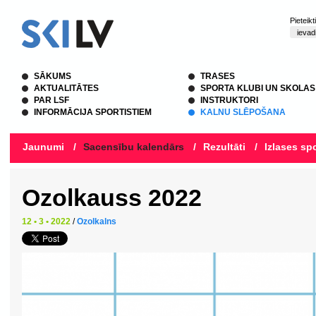
Pieteik
SĀKUMS
TRASES
AKTUALITĀTES
SPORTA KLUBI UN SKOLAS
PAR LSF
INSTRUKTORI
INFORMĀCIJA SPORTISTIEM
KALNU SLĒPOŠANA
Jaunumi
/
Sacensību kalendārs
/
Rezultāti
/
Izlases spo
Ozolkauss 2022
12 • 3 • 2022
/
Ozolkalns