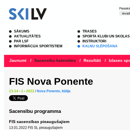
Pieteik
SĀKUMS
TRASES
AKTUALITĀTES
SPORTA KLUBI UN SKOLAS
PAR LSF
INSTRUKTORI
INFORMĀCIJA SPORTISTIEM
KALNU SLĒPOŠANA
Jaunumi
/
Sacensību kalendārs
/
Rezultāti
/
Izlases spo
FIS Nova Ponente
13-14 • 1 • 2022
/
Nova Ponente, Itālija
Sacensību programma
FIS sacensības pieaugušajiem
13.01.2022 FIS SL pieaugušajiem