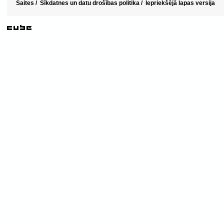
Saites
/
Sīkdatnes un datu drošības politika
/
Iepriekšējā lapas versija