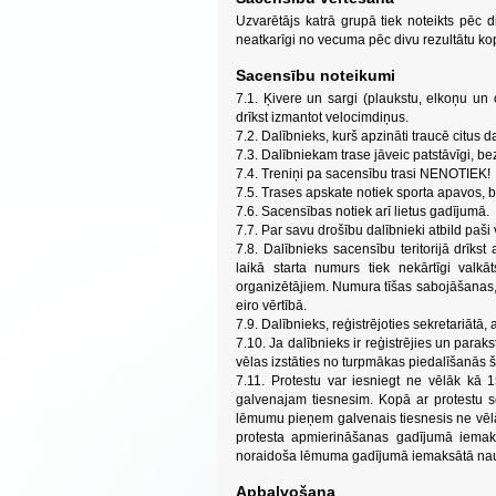
Uzvarētājs katrā grupā tiek noteikts pēc d
neatkarīgi no vecuma pēc divu rezultātu ko
Sacensību noteikumi
7.1. Ķivere un sargi (plaukstu, elkoņu un 
drīkst izmantot velocimdiņus.
7.2. Dalībnieks, kurš apzināti traucē citus da
7.3. Dalībniekam trase jāveic patstāvīgi, bez
7.4. Treniņi pa sacensību trasi NENOTIEK!
7.5. Trases apskate notiek sporta apavos, 
7.6. Sacensības notiek arī lietus gadījumā.
7.7. Par savu drošību dalībnieki atbild paši
7.8. Dalībnieks sacensību teritorijā drīkst 
laikā starta numurs tiek nekārtīgi valk
organizētājiem. Numura tīšas sabojāšanas
eiro vērtībā.
7.9. Dalībnieks, reģistrējoties sekretariātā
7.10. Ja dalībnieks ir reģistrējies un para
vēlas izstāties no turpmākas piedalīšanās š
7.11. Protestu var iesniegt ne vēlāk kā 
galvenajam tiesnesim. Kopā ar protestu sek
lēmumu pieņem galvenais tiesnesis ne vēl
protesta apmierināšanas gadījumā iemaks
noraidoša lēmuma gadījumā iemaksātā nauda
Apbalvošana