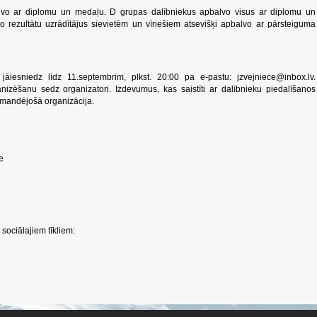
alvo ar diplomu un medaļu. D grupas dalībniekus apbalvo visus ar diplomu un
 rezultātu uzrādītājus sievietēm un vīriešiem atsevišķi apbalvo ar pārsteiguma
 jāiesniedz līdz 11.septembrim, plkst. 20:00 pa e-pastu:
jzvejniece@inbox.lv
.
nizēšanu sedz organizatori. Izdevumus, kas saistīti ar dalībnieku piedalīšanos
omandējošā organizācija.
e
sociālajiem tīkliem: