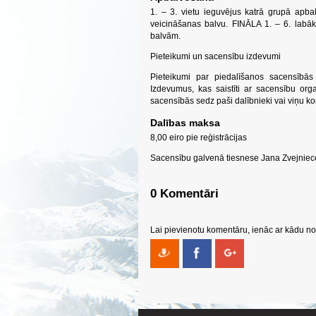
1. – 3. vietu ieguvējus katrā grupā apb
veicināšanas balvu. FINĀLA 1. – 6. labāko
balvām.
Pieteikumi un sacensību izdevumi
Pieteikumi par piedalīšanos sacensībās
Izdevumus, kas saistīti ar sacensību orga
sacensībās sedz paši dalībnieki vai viņu k
Dalības maksa
8,00 eiro pie reģistrācijas
Sacensību galvenā tiesnese Jana Zvejniec
0 Komentāri
Lai pievienotu komentāru, ienāc ar kādu no 