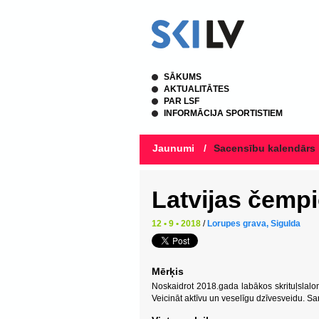
SĀKUMS
AKTUALITĀTES
PAR LSF
INFORMĀCIJA SPORTISTIEM
Jaunumi
/
Sacensību kalendārs
Latvijas čempi
12 • 9 • 2018
/
Lorupes grava, Sigulda
Mērķis
Noskaidrot 2018.gada labākos skrituļslalom
Veicināt aktīvu un veselīgu dzīvesveidu. Sar