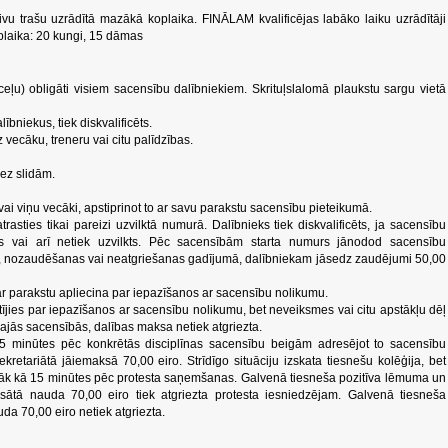
ivu trašu uzrādītā mazākā koplaika. FINĀLAM kvalificējas labāko laiku uzrādītāji
plaika: 20 kungi, 15 dāmas
ceļu) obligāti visiem sacensību dalībniekiem. Skrituļslalomā plaukstu sargu vietā
lībniekus, tiek diskvalificēts.
 vecāku, treneru vai citu palīdzības.
bez slidām.
 vai viņu vecāki, apstiprinot to ar savu parakstu sacensību pieteikumā.
atrasties tikai pareizi uzvilktā numurā. Dalībnieks tiek diskvalificēts, ja sacensību
āts vai arī netiek uzvilkts. Pēc sacensībām starta numurs jānodod sacensību
, nozaudēšanas vai neatgriešanas gadījumā, dalībniekam jāsedz zaudējumi 50,00
, ar parakstu apliecina par iepazīšanos ar sacensību nolikumu.
kstījies par iepazīšanos ar sacensību nolikumu, bet neveiksmes vai citu apstākļu dēļ
ajās sacensībās, dalības maksa netiek atgriezta.
15 minūtes pēc konkrētās disciplīnas sacensību beigām adresējot to sacensību
retariātā jāiemaksā 70,00 eiro. Strīdīgo situāciju izskata tiesnešu kolēģija, bet
āk kā 15 minūtes pēc protesta saņemšanas. Galvenā tiesneša pozitīva lēmuma un
ātā nauda 70,00 eiro tiek atgriezta protesta iesniedzējam. Galvenā tiesneša
 70,00 eiro netiek atgriezta.