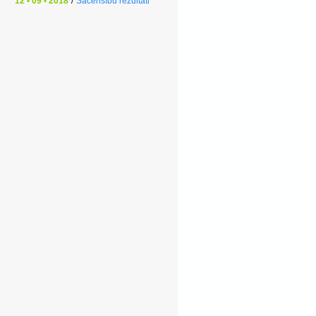
12 • 09 • 2018
/
Sacensību rezultāti