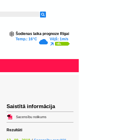
Šodienas laika prognoze Rīgai
Temp.: 16°C
Vējš: 1m/s
Saistītā informācija
Sacensību nolikums
Rezultāti