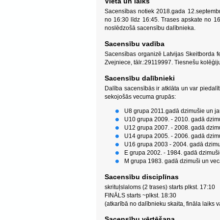
Vieta un laiks
Sacensības notiek 2018.gada 12.septembrī,
no 16:30 līdz 16:45. Trases apskate no 16
noslēdzošā sacensību dalībnieka.
Sacensību vadība
Sacensības organizē Latvijas Skeitborda f
Zvejniece, tālr.:29119997. Tiesnešu kolēģij
Sacensību dalībnieki
Dalība sacensībās ir atklāta un var piedalīt
sekojošās vecuma grupās:
U8 grupa 2011.gadā dzimušie un ja
U10 grupa 2009. - 2010. gadā dzimu
U12 grupa 2007. - 2008. gadā dzimu
U14 grupa 2005. - 2006. gadā dzimu
U16 grupa 2003 - 2004. gadā dzimuš
E grupa 2002. - 1984. gadā dzimuš
M grupa 1983. gadā dzimuši un vecā
Sacensību disciplīnas
skrituļslaloms (2 trases) starts plkst. 17:10
FINĀLS starts ~plkst. 18:30
(atkarībā no dalībnieku skaita, fināla laiks v
Sacensību vērtēšana