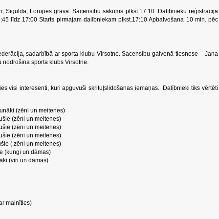
 Siguldā, Lorupes gravā. Sacensību sākums plkst.17.10. Dalībnieku reģistrācija
:45 līdz 17:00 Starts pirmajam dalībniekam plkst.17:10 Apbalvošana 10 min. pēc
ederācija, sadarbībā ar sporta klubu Virsotne. Sacensību galvenā tiesnese – Jana
u nodrošina sporta klubs Virsotne.
ies visi interesenti, kuri apguvuši skrituļslidošanas iemaņas. Dalībnieki tiks vērtēti
unāki (zēni un meitenes)
šie (zēni un meitenes)
šie (zēni un meitenes)
šie (zēni un meitenes)
ie ( zēni un meitenes)
ie (kungi un dāmas)
ki (vīri un dāmas)
ar mainīties)