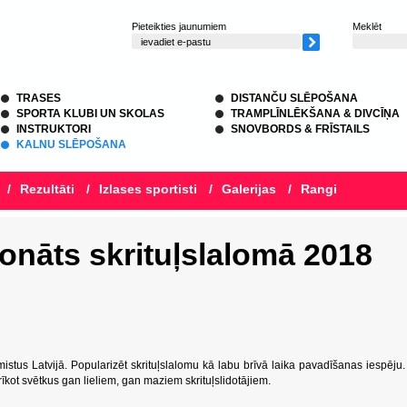
Pieteikties jaunumiem
Meklēt
TRASES
DISTANČU SLĒPOŠANA
SPORTA KLUBI UN SKOLAS
TRAMPLĪNLĒKŠANA & DIVCĪŅA
INSTRUKTORI
SNOVBORDS & FRĪSTAILS
KALNU SLĒPOŠANA
/
Rezultāti
/
Izlases sportisti
/
Galerijas
/
Rangi
onāts skrituļslalomā 2018
istus Latvijā. Popularizēt skrituļslalomu kā labu brīvā laika pavadīšanas iespēju.
īkot svētkus gan lieliem, gan maziem skrituļslidotājiem.