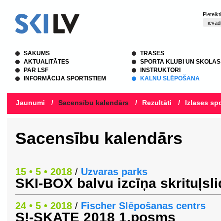
Pieteik
SĀKUMS
TRASES
AKTUALITĀTES
SPORTA KLUBI UN SKOLAS
PAR LSF
INSTRUKTORI
INFORMĀCIJA SPORTISTIEM
KALNU SLĒPOŠANA
Jaunumi
/
Sacensību kalendārs
/
Rezultāti
/
Izlases spo
Sacensību kalendārs
15 • 5 • 2018
/
Uzvaras parks
SKI-BOX balvu izcīņa skrituļsl
24 • 5 • 2018
/
Fischer Slēpošanas centrs
S!-SKATE 2018 1.posms