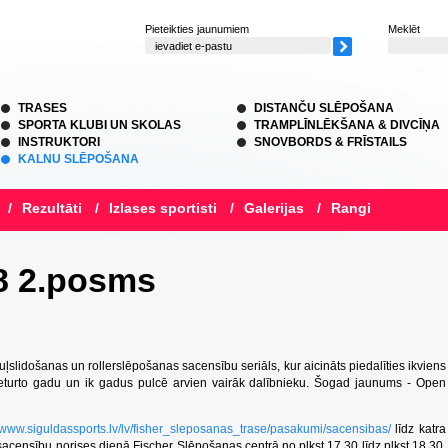
Pieteikties jaunumiem
Meklēt
TRASES
DISTANČU SLĒPOŠANA
SPORTA KLUBI UN SKOLAS
TRAMPLĪNLĒKŠANA & DIVCĪŅA
INSTRUKTORI
SNOVBORDS & FRĪSTAILS
KALNU SLĒPOŠANA
/
Rezultāti
/
Izlases sportisti
/
Galerijas
/
Rangi
8 2.posms
uļslidošanas un rollerslēpošanas sacensību seriāls, kur aicināts piedalīties ikviens
 ceturto gadu un ik gadus pulcē arvien vairāk dalībnieku. Šogad jaunums - Open
//www.siguldassports.lv/lv/fisher_sleposanas_trase/pasakumi/sacensibas/
līdz katra
sacensību norises dienā Fischer Slēpošanas centrā no plkst.17.30 līdz plkst.18.30.