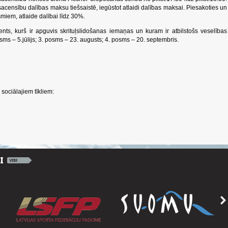
acensību dalības maksu tiešsaistē, iegūstot atlaidi dalības maksai. Piesakoties un
miem, atlaide dalībai līdz 30%.
ents, kurš ir apguvis skrituļslidošanas iemaņas un kuram ir atbilstošs veselības
sms – 5.jūlijs; 3. posms – 23. augusts; 4. posms – 20. septembris.
sociālajiem tīkliem: