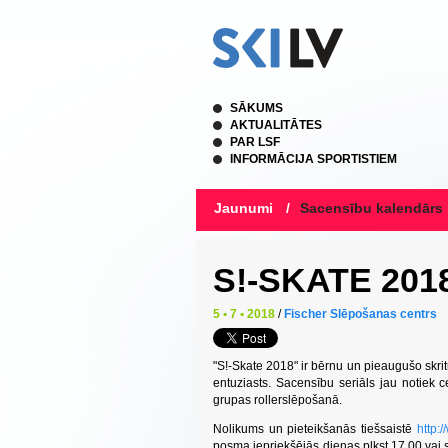
SĀKUMS
AKTUALITĀTES
PAR LSF
INFORMĀCIJA SPORTISTIEM
Jaunumi
/
Sacensību kalendārs
S!-SKATE 201
5 • 7 • 2018
/
Fischer Slēpošanas centrs
"S!-Skate 2018" ir bērnu un pieaugušo skrit
entuziasts. Sacensību seriāls jau notiek
grupas rollerslēpošanā.
Nolikums un pieteikšanās tiešsaistē
http:
posma iepriekšējās dienas plkst.17.00 vai 