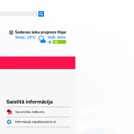
Šodienas laika prognoze Rīgai
Temp.: 19°C
Vējš: 4m/s
Saistītā informācija
Sacensību nolikums
Informācija siguldassports.lv