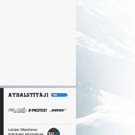
Latvijas Slēpošanas
federācijas informatīvais