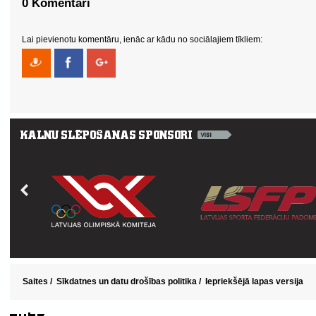
0 Komentāri
Lai pievienotu komentāru, ienāc ar kādu no sociālajiem tīkliem:
Saites
/
Sīkdatnes un datu drošības politika
/
Iepriekšējā lapas versija