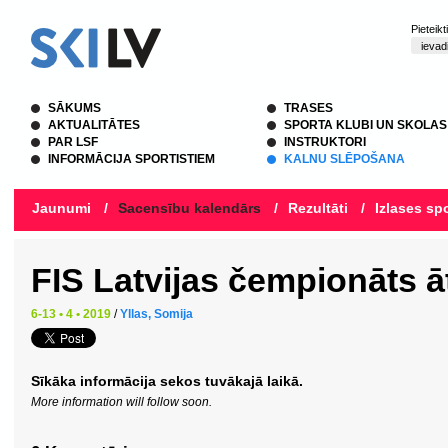
Pieteik
SĀKUMS
TRASES
AKTUALITĀTES
SPORTA KLUBI UN SKOLAS
PAR LSF
INSTRUKTORI
INFORMĀCIJA SPORTISTIEM
KALNU SLĒPOŠANA
Jaunumi
/
Sacensību kalendārs
/
Rezultāti
/
Izlases spo
FIS Latvijas čempionāts ā
6-13 • 4 • 2019
/
Yllas, Somija
Sīkāka informācija sekos tuvākajā laikā.
More information will follow soon.