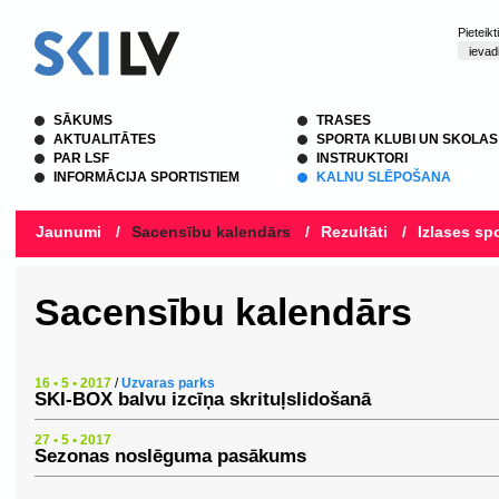
Pieteik
SĀKUMS
TRASES
AKTUALITĀTES
SPORTA KLUBI UN SKOLAS
PAR LSF
INSTRUKTORI
INFORMĀCIJA SPORTISTIEM
KALNU SLĒPOŠANA
Jaunumi
/
Sacensību kalendārs
/
Rezultāti
/
Izlases spo
Sacensību kalendārs
16 • 5 • 2017
/
Uzvaras parks
SKI-BOX balvu izcīņa skrituļslidošanā
27 • 5 • 2017
Sezonas noslēguma pasākums