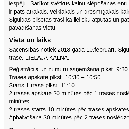
iespēju. Sarīkot svētkus kalnu slēpošanas entu
ir pats ātrākais, veiklākais un drosmīgākais kal
Siguldas pilsētas trasi kā lielisku atpūtas un pa
pavadīšanas vietu.
Vieta un laiks
Sacensības notiek 2018.gada 10.februārī, Sigul
trasē. LIELAJĀ KALNĀ.
Reģistrācija un numuru saņemšana plkst. 9:30
Trases apskate plkst. 10:30 – 10:50
Starts 1.trase plkst. 11:10
2.trases apskate 20 minūtes pēc 1.trases noslē
minūtes
2.trases starts 10 minūtes pēc trases apskates
Apbalvošana 30 minūtes pēc 2.trases noslēdzo