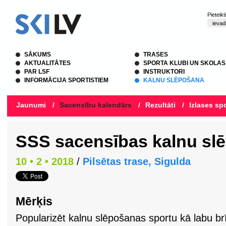
Pieteik
SĀKUMS
TRASES
AKTUALITĀTES
SPORTA KLUBI UN SKOLAS
PAR LSF
INSTRUKTORI
INFORMĀCIJA SPORTISTIEM
KALNU SLĒPOŠANA
Jaunumi
/
Sacensību kalendārs
/
Rezultāti
/
Izlases spo
SSS sacensības kalnu sl
10 • 2 • 2018
/
Pilsētas trase, Sigulda
Mērķis
Popularizēt kalnu slēpošanas sportu kā labu br