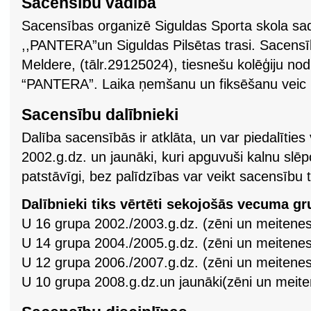
Sacensību vadība
Sacensības organizē Siguldas Sporta skola sad
,,PANTERA”un Siguldas Pilsētas trasi. Sacens
Meldere, (tālr.29125024), tiesnešu kolēģiju nod
“PANTERA”. Laika ņemšanu un fiksēšanu veic b
Sacensību dalībnieki
Dalība sacensībās ir atklāta, un var piedalīties
2002.g.dz. un jaunāki, kuri apguvuši kalnu sl
patstāvīgi, bez palīdzības var veikt sacensību t
Dalībnieki tiks vērtēti sekojošās vecuma gr
U 16 grupa 2002./2003.g.dz. (zēni un meitenes
U 14 grupa 2004./2005.g.dz. (zēni un meitenes
U 12 grupa 2006./2007.g.dz. (zēni un meitenes
U 10 grupa 2008.g.dz.un jaunāki(zēni un meite