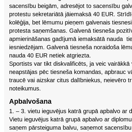
sacensību beigām, adresējot to sacensību gal
protestu sekretariātā jāiemaksā 40 EUR. Strīdīg
kolēģija, bet lēmumu pieņem galvenais tiesnes
protesta saņemšanas. Galvenā tiesneša pozit
apmierināšanas gadījumā iemaksātā nauda tiek
iesniedzējam. Galvenā tiesneša noraidoša lē
nauda 40 EUR netiek atgriezta.
Sportists var tikt diskvalificēts, ja veic vairākk
neapstājas pēc tiesneša komandas, apbrauc vā
traucē vai aizskar citus dalībniekus, neievēro 
noteikumus.
Apbalvošana
1. – 3. vietu ieguvējus katrā grupā apbalvo ar 
Vietu ieguvējus katrā grupā apbalvo ar diplomu.
saņem pārsteiguma balvu, saņemot sacensību