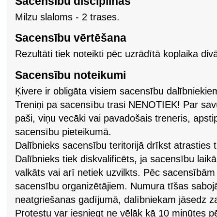
Sacensību disciplīnas
Milzu slaloms - 2 trases.
Sacensību vērtēšana
Rezultāti tiek noteikti pēc uzrādītā koplaika div
Sacensību noteikumi
Ķivere ir obligāta visiem sacensību dalībniekie
Treniņi pa sacensību trasi NENOTIEK! Par savu 
paši, viņu vecāki vai pavadošais treneris, apsti
sacensību pieteikumā.
Dalībnieks sacensību teritorijā drīkst atrasties 
Dalībnieks tiek diskvalificēts, ja sacensību laik
valkāts vai arī netiek uzvilkts. Pēc sacensībā
sacensību organizētājiem. Numura tīšas sabo
neatgriešanas gadījumā, dalībniekam jāsedz z
Protestu var iesniegt ne vēlāk kā 10 minūtes p