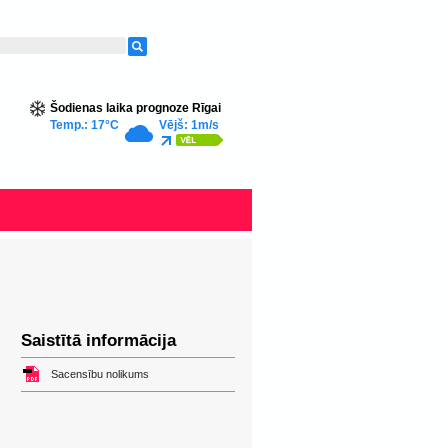
Šodienas laika prognoze Rīgai
Temp.: 17°C
Vējš: 1m/s
Saistītā informācija
Sacensību nolikums