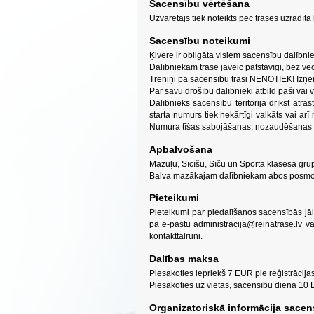
Sacensību vērtēšana
Uzvarētājs tiek noteikts pēc trases uzrādītā 
Sacensību noteikumi
Ķivere ir obligāta visiem sacensību dalībni
Dalībniekam trase jāveic patstāvīgi, bez ve
Treniņi pa sacensību trasi NENOTIEK! Izņe
Par savu drošību dalībnieki atbild paši vai 
Dalībnieks sacensību teritorijā drīkst atras
starta numurs tiek nekārtīgi valkāts vai a
Numura tīšas sabojāšanas, nozaudēšanas v
Apbalvošana
Mazuļu, Sīcīšu, Sīču un Sporta klasesa gru
Balva mazākajam dalībniekam abos posmo
Pieteikumi
Pieteikumi par piedalīšanos sacensībās jāie
pa e-pastu
administracija@reinatrase.lv
va
kontakttālruni.
Dalības maksa
Piesakoties iepriekš 7 EUR pie reģistrācija
Piesakoties uz vietas, sacensību dienā 10 E
Organizatoriskā informācija sacen