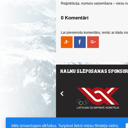
Reģistrācija, numuru saņemšana – viesu na
0 Komentāri
Lai pievienotu komentāru, ienāc ar kādu no 
Mēs izmantojam sīkfailus. Turpinot lietot mūsu tīmekļa vietni,