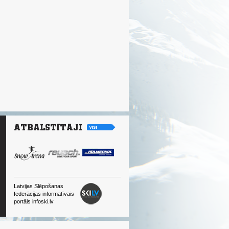
Latvijas Slēpošanas
federācijas informatīvais
portāls infoski.lv