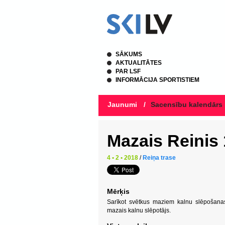
SĀKUMS
AKTUALITĀTES
PAR LSF
INFORMĀCIJA SPORTISTIEM
Jaunumi
/
Sacensību kalendārs
Mazais Reinis
4 • 2 • 2018
/
Reiņa trase
Mērķis
Sarīkot svētkus maziem kalnu slēpošanas 
mazais kalnu slēpotājs.