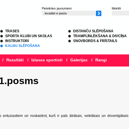
Pieteikties jaunumiem
Meklēt
TRASES
DISTANČU SLĒPOŠANA
SPORTA KLUBI UN SKOLAS
TRAMPLĪNLĒKŠANA & DIVCĪŅA
INSTRUKTORI
SNOVBORDS & FRĪSTAILS
KALNU SLĒPOŠANA
/
Rezultāti
/
Izlases sportisti
/
Galerijas
/
Rangi
 1.posms
entuziastiem un noskaidrot, kurš ir pats ātrākais, veiklākais un drosmīgākais