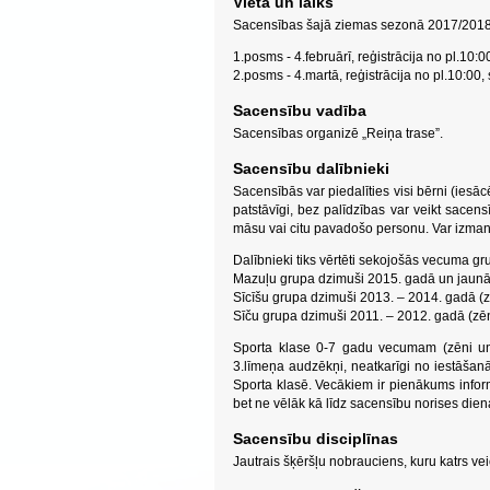
Vieta un laiks
Sacensības šajā ziemas sezonā 2017/2018 
1.posms - 4.februārī, reģistrācija no pl.10:00
2.posms - 4.martā, reģistrācija no pl.10:00, 
Sacensību vadība
Sacensības organizē „Reiņa trase”.
Sacensību dalībnieki
Sacensībās var piedalīties visi bērni (ies
patstāvīgi, bez palīdzības var veikt sacens
māsu vai citu pavadošo personu. Var izman
Dalībnieki tiks vērtēti sekojošās vecuma gr
Mazuļu grupa dzimuši 2015. gadā un jaunāk
Sīcīšu grupa dzimuši 2013. – 2014. gadā (
Sīču grupa dzimuši 2011. – 2012. gadā (zē
Sporta klase 0-7 gadu vecumam (zēni un
3.līmeņa audzēkņi, neatkarīgi no iestāšanās
Sporta klasē. Vecākiem ir pienākums inform
bet ne vēlāk kā līdz sacensību norises diena
Sacensību disciplīnas
Jautrais šķēršļu nobrauciens, kuru katrs veic