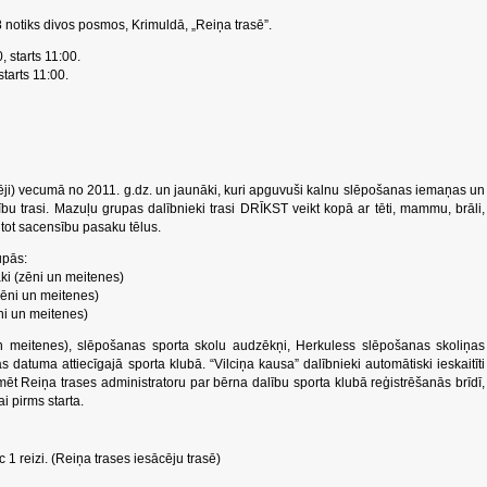
notiks divos posmos, Krimuldā, „Reiņa trasē”.
, starts 11:00.
starts 11:00.
ācēji) vecumā no 2011. g.dz. un jaunāki, kuri apguvuši kalnu slēpošanas iemaņas un
ību trasi. Mazuļu grupas dalībnieki trasi DRĪKST veikt kopā ar tēti, mammu, brāli,
tot sacensību pasaku tēlus.
upās:
i (zēni un meitenes)
zēni un meitenes)
ni un meitenes)
 meitenes), slēpošanas sporta skolu audzēkņi, Herkuless slēpošanas skoliņas
 datuma attiecīgajā sporta klubā. “Vilciņa kausa” dalībnieki automātiski ieskaitīti
ēt Reiņa trases administratoru par bērna dalību sporta klubā reģistrēšanās brīdī,
i pirms starta.
 1 reizi. (Reiņa trases iesācēju trasē)