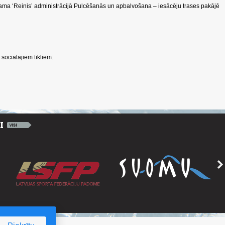
ma ‘Reinis’ administrācijā Pulcēšanās un apbalvošana – iesācēju trases pakājē
sociālajiem tīkliem: