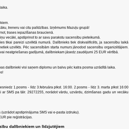
laika.
ekiem.
cāku, treneru vai citu palīdzības. Izņēmums Mazuļu grupā!
mot, trases iepazīšanas braucienā.
viņu vecāki, apstiprinot to ar savu parakstu sacensību pieteikumā.
ties tikai pareizi uzvilktā numurā. Dalībnieks tiek diskvalificēts, ja sacensību laikā
rī netiek uzvilkts. Pēc sacensībām starta numurs jānodod sacensību organizētājiem.
ai neatgriešanas gadījumā, dalībniekam jāsedz zaudējumi 25 EUR vērtībā.
pas dalībnieki visi saņem diplomu un balvu pēc katra posma uzrādītā laika.
s!
sniedz 1.posms - līdz 3.februāra plkst. 16:00. 2.posms - līdz 3. marta plkst 16:00
i ar SMS pa tālr. 29272255, norādot vārdu, uzvārdu, dzimšanas gadu un vecāku
s (uzrādot apstiprinājuma SMS vai e-pasta izdruku).
UR pie reģistrācijas.
sību dalībniekiem un līdzjutējiem