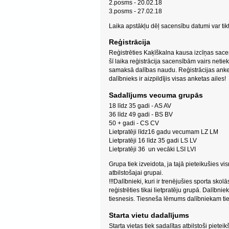
2.posms - 20.02.18
3.posms - 27.02.18
Laika apstākļu dēļ sacensību datumi var tik
Reģistrācija
Reģistrēties Kaķīškalna kausa izcīņas sacen
šī laika reģistrācija sacensībām vairs netiek
samaksā dalības naudu. Reģistrācijas anket
dalībnieks ir aizpildījis visas anketas ailes!
Sadalījums vecuma grupās
18 līdz 35 gadi - AS AV
36 līdz 49 gadi - BS BV
50 + gadi - CS CV
Lietpratēji līdz16 gadu vecumam LZ LM
Lietpratēji 16 līdz 35 gadi LS LV
Lietpratēji 36 un vecāki LSI LVI
Grupa tiek izveidota, ja tajā pieteikušies v
atbilstošajai grupai.
!!!Dalībnieki, kuri ir trenējušies sporta sk
reģistrēties tikai lietpratēju grupā. Dalībn
tiesnesis. Tiesneša lēmums dalībniekam tie
Starta vietu dadalījums
Starta vietas tiek sadalītas atbilstoši pietei