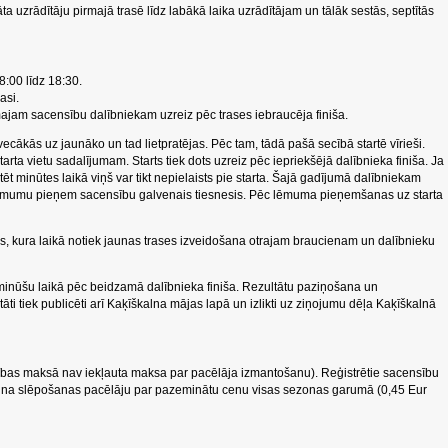
tāta uzrādītāju pirmajā trasē līdz labākā laika uzrādītājam un tālāk sestās, septītās
8:00 līdz 18:30.
asi.
majam sacensību dalībniekam uzreiz pēc trases iebraucēja finiša.
ecākās uz jaunāko un tad lietpratējas. Pēc tam, tādā pašā secībā startē vīrieši.
starta vietu sadalījumam. Starts tiek dots uzreiz pēc iepriekšējā dalībnieka finiša. Ja
ēt minūtes laikā viņš var tikt nepielaists pie starta. Šajā gadījumā dalībniekam
ēmumu pieņem sacensību galvenais tiesnesis. Pēc lēmuma pieņemšanas uz starta
, kura laikā notiek jaunas trases izveidošana otrajam braucienam un dalībnieku
t minūšu laikā pēc beidzamā dalībnieka finiša. Rezultātu paziņošana un
ti tiek publicēti arī Kaķīškalna mājas lapā un izlikti uz ziņojumu dēļa Kaķīškalnā
lības maksā nav iekļauta maksa par pacēlāja izmantošanu). Reģistrētie sacensību
alna slēpošanas pacēlāju par pazeminātu cenu visas sezonas garumā (0,45 Eur