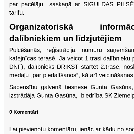
par pacēlāju saskaņā ar SIGULDAS PILSĒ
tarifu.
Organizatoriskā inform
dalībniekiem un līdzjutējiem
Pulcēšanās, reģistrācija, numuru saņemš
kafejnīcas terasē. Ja veicot 1.trasi dalībnie
DNF), dalībnieks DRĪKST startēt 2.trasē, n
medaļu „par piedalīšanos”, kā arī veicināšanas
Sacensību galvenā tiesnese Gunta Gasūna,
izstrādāja Gunta Gasūna, biedrība SK Ziemeļp
0 Komentāri
Lai pievienotu komentāru, ienāc ar kādu no soci