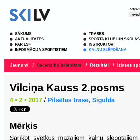
Pieteik
SĀKUMS
TRASES
AKTUALITĀTES
SPORTA KLUBI UN SKOLAS
PAR LSF
INSTRUKTORI
INFORMĀCIJA SPORTISTIEM
KALNU SLĒPOŠANA
Jaunumi
/
Sacensību kalendārs
/
Rezultāti
/
Izlases spo
Vilciņa Kauss 2.posms
4 • 2 • 2017
/
Pilsētas trase, Sigulda
Mērķis
Sarīkot svētkus mazajiem kalnu slēpotājiem