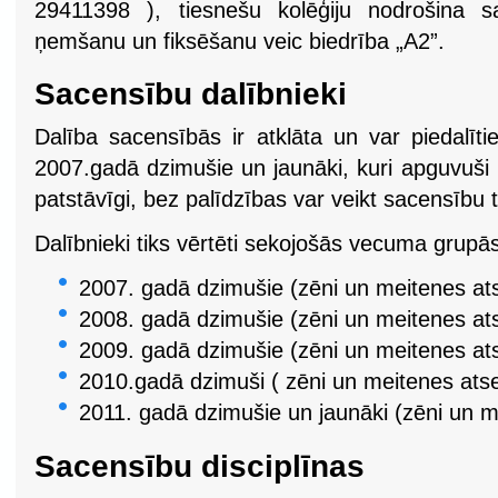
29411398 ), tiesnešu kolēģiju nodrošina sa
ņemšanu un fiksēšanu veic biedrība „A2”.
Sacensību dalībnieki
Dalība sacensībās ir atklāta un var piedalīti
2007.gadā dzimušie un jaunāki, kuri apguvuši
patstāvīgi, bez palīdzības var veikt sacensību t
Dalībnieki tiks vērtēti sekojošās vecuma grupā
2007. gadā dzimušie (zēni un meitenes ats
2008. gadā dzimušie (zēni un meitenes ats
2009. gadā dzimušie (zēni un meitenes ats
2010.gadā dzimuši ( zēni un meitenes atse
2011. gadā dzimušie un jaunāki (zēni un m
Sacensību disciplīnas