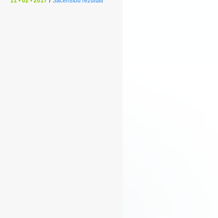
11 • 02 • 2017
/
Sacensību rezultāti