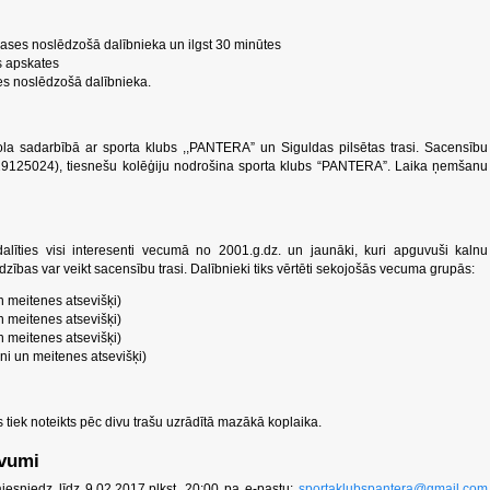
rases noslēdzošā dalībnieka un ilgst 30 minūtes
s apskates
es noslēdzošā dalībnieka.
la sadarbībā ar sporta klubs ,,PANTERA” un Siguldas pilsētas trasi. Sacensību
.29125024), tiesnešu kolēģiju nodrošina sporta klubs “PANTERA”. Laika ņemšanu
dalīties visi interesenti vecumā no 2001.g.dz. un jaunāki, kuri apguvuši kalnu
zības var veikt sacensību trasi.
Dalībnieki tiks vērtēti sekojošās vecuma grupās:
 meitenes atsevišķi)
 meitenes atsevišķi)
 meitenes atsevišķi)
ni un meitenes atsevišķi)
s tiek noteikts pēc divu trašu uzrādītā mazākā koplaika.
evumi
iesniedz līdz 9.02.2017.plkst. 20:00 pa e-pastu:
sportaklubspantera@gmail.com