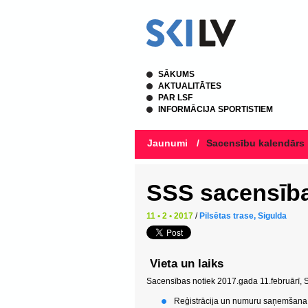
SĀKUMS
AKTUALITĀTES
PAR LSF
INFORMĀCIJA SPORTISTIEM
Jaunumi
/
Sacensību kalendārs
SSS sacensība
11 • 2 • 2017
/
Pilsētas trase, Sigulda
Vieta un laiks
Sacensības notiek 2017.gada 11.februārī, S
Reģistrācija un numuru saņemšana p