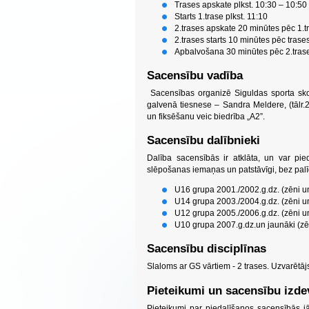
Trases apskate plkst. 10:30 – 10:50
Starts 1.trase plkst. 11:10
2.trases apskate 20 minūtes pēc 1.t
2.trases starts 10 minūtes pēc trase
Apbalvošana 30 minūtes pēc 2.tras
Sacensību vadība
Sacensības organizē Siguldas sporta sko
galvenā tiesnese – Sandra Meldere, (tālr
un fiksēšanu veic biedrība „A2”.
Sacensību dalībnieki
Dalība sacensībās ir atklāta, un var pie
slēpošanas iemaņas un patstāvīgi, bez palīd
U16 grupa 2001./2002.g.dz. (zēni un
U14 grupa 2003./2004.g.dz. (zēni un
U12 grupa 2005./2006.g.dz. (zēni un
U10 grupa 2007.g.dz.un jaunāki (zē
Sacensību disciplīnas
Slaloms ar GS vārtiem - 2 trases. Uzvarētāj
Pieteikumi un sacensību izd
Pieteikumi par piedalīšanos sacensībās jā