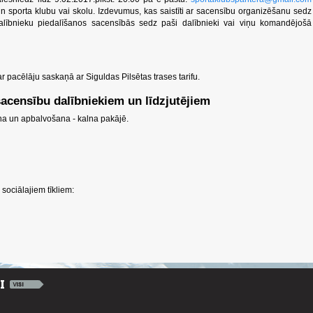
 sporta klubu vai skolu. Izdevumus, kas saistīti ar sacensību organizēšanu sedz
 dalībnieku piedalīšanos sacensībās sedz paši dalībnieki vai viņu komandējošā
 pacēlāju saskaņā ar Siguldas Pilsētas trases tarifu.
sacensību dalībniekiem un līdzjutējiem
na un apbalvošana - kalna pakājē.
sociālajiem tīkliem: