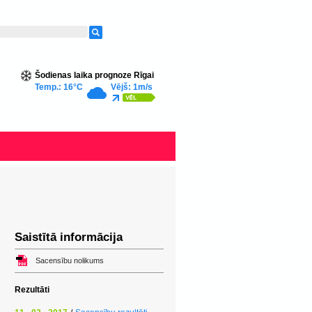
Šodienas laika prognoze Rīgai
Temp.: 16°C
Vējš: 1m/s
Saistītā informācija
Sacensību nolikums
Rezultāti