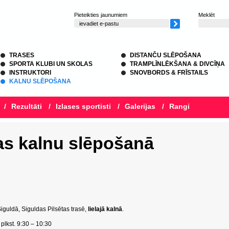
Pieteikties jaunumiem
Meklēt
TRASES
DISTANČU SLĒPOŠANA
SPORTA KLUBI UN SKOLAS
TRAMPLĪNLĒKŠANA & DIVCĪŅA
INSTRUKTORI
SNOVBORDS & FRĪSTAILS
KALNU SLĒPOŠANA
/
Rezultāti
/
Izlases sportisti
/
Galerijas
/
Rangi
s kalnu slēpošanā
iguldā, Siguldas Pilsētas trasē,
lielajā kalnā
.
lkst. 9:30 – 10:30