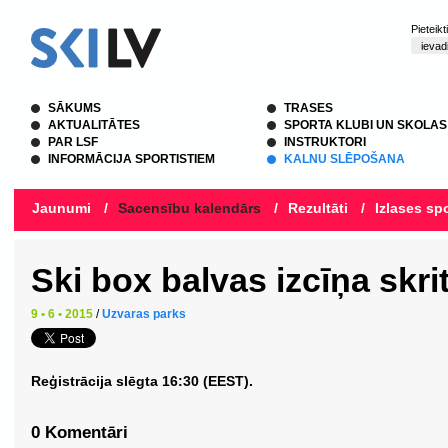
Pieteik
SĀKUMS
TRASES
AKTUALITĀTES
SPORTA KLUBI UN SKOLAS
PAR LSF
INSTRUKTORI
INFORMĀCIJA SPORTISTIEM
KALNU SLĒPOŠANA
Jaunumi
/
Sacensību kalendārs
/
Rezultāti
/
Izlases spo
Ski box balvas izcīņa skr
9 • 6 • 2015
/
Uzvaras parks
Reģistrācija slēgta 16:30 (EEST).
0 Komentāri