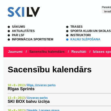
Pieteik
SĀKUMS
TRASES
AKTUALITĀTES
SPORTA KLUBI UN SKOLAS
PAR LSF
INSTRUKTORI
INFORMĀCIJA SPORTISTIEM
KALNU SLĒPOŠANA
Jaunumi
/
Sacensību kalendārs
/
Rezultāti
/
Izlases spo
Sacensību kalendārs
10 • 8 • 2013
/
Rīga, Uzvaras parks
Rīgas Sprints
13 • 8 • 2013
/
Uzvaras parks
SKI BOX balvu izcīņa
30 • 8 • 2013
/
Sigulda, Lorupes grava