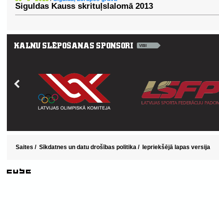
Siguldas Kauss skrituļslalomā 2013
Saites
/
Sīkdatnes un datu drošības politika
/
Iepriekšējā lapas versija