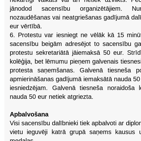
jānodod sacensību organizētājiem. Nu
nozaudēšanas vai neatgriešanas gadījumā dal
eur vērtībā.
6. Protestu var iesniegt ne vēlāk kā 15 minū
sacensību beigām adresējot to sacensību ga
protestu sekretariātā jāiemaksā 50 eur. Strīd
kolēģija, bet lēmumu pieņem galvenais tiesnes
protesta saņemšanas. Galvenā tiesneša p
apmierināšanas gadījumā iemaksātā nauda 50 eu
iesniedzējam. Galvenā tiesneša noraidoša
nauda 50 eur netiek atgriezta.
Apbalvošana
Visi sacensību dalībnieki tiek apbalvoti ar dipl
vietu ieguvēji katrā grupā saņems kausus u
medaļas