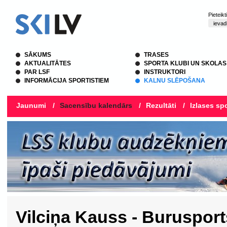
Pieteik
SĀKUMS
TRASES
AKTUALITĀTES
SPORTA KLUBI UN SKOLAS
PAR LSF
INSTRUKTORI
INFORMĀCIJA SPORTISTIEM
KALNU SLĒPOŠANA
Jaunumi
/
Sacensību kalendārs
/
Rezultāti
/
Izlases spo
Vilciņa Kauss - Burusport