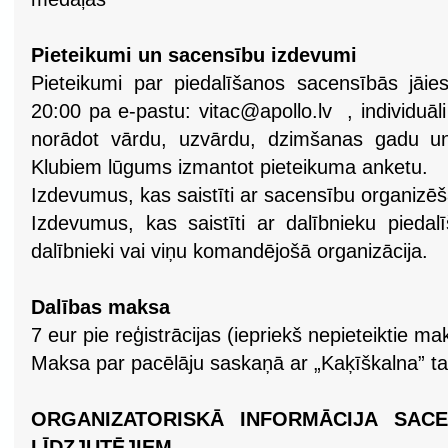
Pieteikumi un sacensību izdevumi
Pieteikumi par piedalīšanos sacensībās jāies
20:00 pa e-pastu:
vitac@apollo.lv
, individuāl
norādot vārdu, uzvārdu, dzimšanas gadu un
Klubiem lūgums izmantot pieteikuma anketu.
Izdevumus, kas saistīti ar sacensību organizēš
Izdevumus, kas saistīti ar dalībnieku pieda
dalībnieki vai viņu komandējošā organizācija.
Dalības maksa
7 eur pie reģistrācijas (iepriekš nepieteiktie ma
Maksa par pacēlāju saskaņā ar „Kaķīškalna” ta
ORGANIZATORISKĀ INFORMĀCIJA SACE
LĪDZJUTĒJIEM