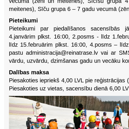
vecumā (zēni un meitenes), Sīcīšu grupa 
meitenes), Sīču grupa 6 – 7 gadu vecumā (zēn
Pieteikumi
Pieteikumi par piedalīšanos sacensībās j
4.janvārim plkst. 16:00, 2.posms - līdz 1.feb
līdz 15.februārim plkst. 16:00, 4.posms – līd
pastu
administracija@reinatrase.lv
vai ar SMS
vārdu, uzvārdu, dzimšanas gadu un vecāku kont
Dalības maksa
Piesakoties iepriekš 4,00 LVL pie reģistrācijas
Piesakoties uz vietas, sacensību dienā 6,00 LVL