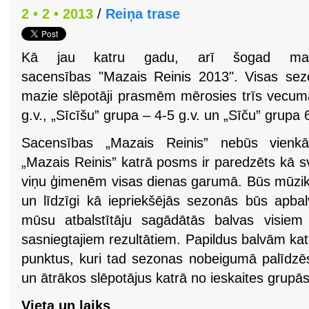
2 • 2 • 2013
/
Reiņa trase
Kā jau katru gadu, arī šogad mazaj
sacensības "Mazais Reinis 2013". Visas se
mazie slēpotāji prasmēm mērosies trīs vecum
g.v., „Sīcīšu” grupa – 4-5 g.v. un „Sīču” grupa 6
Sacensības „Mazais Reinis” nebūs vienkā
„Mazais Reinis” katrā posms ir paredzēts kā s
viņu ģimenēm visas dienas garumā. Būs mūzika
un līdzīgi kā iepriekšējās sezonās būs apbal
mūsu atbalstītāju sagādātās balvas visiem
sasniegtajiem rezultātiem. Papildus balvām kat
punktus, kuri tad sezonas nobeigumā palīdzē
un ātrākos slēpotājus katrā no ieskaites grupās
Vieta un laiks