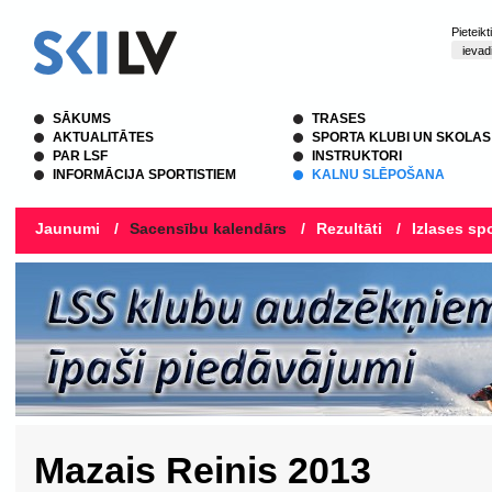
Pieteik
SĀKUMS
TRASES
AKTUALITĀTES
SPORTA KLUBI UN SKOLAS
PAR LSF
INSTRUKTORI
INFORMĀCIJA SPORTISTIEM
KALNU SLĒPOŠANA
Jaunumi
/
Sacensību kalendārs
/
Rezultāti
/
Izlases spo
Mazais Reinis 2013