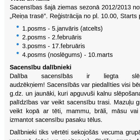
Sacensības šajā ziemas sezonā 2012/2013 not
„Reiņa trasē”. Reģistrācija no pl. 10.00, Starts 
1.posms - 5.janvāris (atcelts)
2.posms - 2.februāris
3.posms - 17.februāris
4.posms (noslēgums) - 10.marts
Sacensību dalībnieki
Dalība sacensībās ir liegta slē
audzēkņiem! Sacensībās var piedalīties visi bē
g.dz. un jaunāki, kuri apguvuši kalnu slēpoša
palīdzības var veikt sacensību trasi. Mazuļu 
veikt kopā ar tēti, mammu, brāli, māsu vai
izmantot sacensību pasaku tēlus.
Dalībnieki tiks vērtēti sekojošās vecuma gru