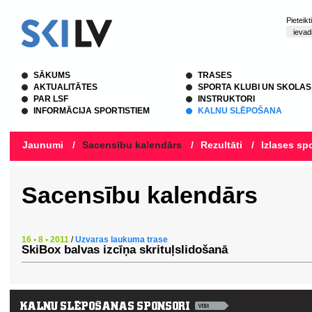
Pieteik
SĀKUMS
TRASES
AKTUALITĀTES
SPORTA KLUBI UN SKOLAS
PAR LSF
INSTRUKTORI
INFORMĀCIJA SPORTISTIEM
KALNU SLĒPOŠANA
Jaunumi
/
Sacensību kalendārs
/
Rezultāti
/
Izlases spo
Sacensību kalendārs
16 • 8 • 2011
/
Uzvaras laukuma trase
SkiBox balvas izcīņa skrituļslidošanā