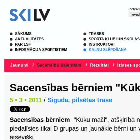
Pieteik
SĀKUMS
TRASES
AKTUALITĀTES
SPORTA KLUBI UN SKOLAS
PAR LSF
INSTRUKTORI
INFORMĀCIJA SPORTISTIEM
KALNU SLĒPOŠANA
Jaunumi
/
Sacensību kalendārs
/
Rezultāti
/
Izlases spo
Sacensības bērniem "Kūk
5 • 3 • 2011
/
Siguda, pilsētas trase
Sacensības bērniem
"Kūku mači", atšķirībā n
piedalīsies tikai D grupas un jaunākie bērni un
atsevišķi.