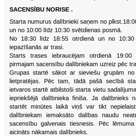
SACENSĪBU NORISE .
Starta numurus dalībnieki saņem no plkst.18:0
un no 10:00 līdz 10:30 svētdienas posmā.
No 18:30 līdz 18:55 otrdienā un no 10:30 
iepazīšanās ar trasi.
Starts trases iebraucējam otrdienā 19:00 
pirmajam sacensību dalībniekam uzreiz pēc tras
Grupas startē sākot ar sieviešu grupām no
lietpratējas. Pēc tam, tādā pašā secībā star
ietvaros startē atbilstoši starta vietu sadalīju
iepriekšējā dalībnieka finiša. Ja dalībnieks
startēt minūtes laikā viņš var tikt nepielai
dalībniekam iemaksāto dalības naudu ne
sacensību galvenais tiesnesis. Pēc lēmuma
aicināts nākamais dalībnieks.