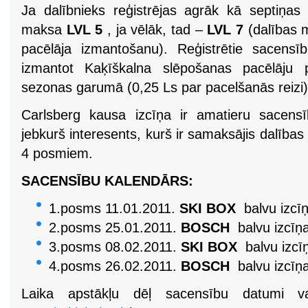
Ja dalībnieks reģistrējas agrāk kā septiņas 
maksa
LVL 5
, ja vēlāk, tad –
LVL 7
(dalības 
pacēlāja izmantošanu). Reģistrētie sacensī
izmantot Kaķīškalna slēpošanas pacēlāju
sezonas garumā (0,25 Ls par pacelšanās reizi)
Carlsberg kausa izcīņa ir amatieru sacensīb
jebkurš interesents, kurš ir samaksājis dalīb
4 posmiem.
SACENSĪBU KALENDĀRS:
1.posms 11.01.2011.
SKI BOX
balvu izcī
2.posms 25.01.2011.
BOSCH
balvu izcīņ
3.posms 08.02.2011.
SKI BOX
balvu izcī
4.posms 26.02.2011.
BOSCH
balvu izcīņ
Laika apstākļu dēļ sacensību datumi var