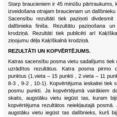
Starp braucieniem ir 45 minūšu pārtraukums, k
izveidošana otrajam braucienam un dalībnieku i
Sacensību rezultāti tiek paziņoti divdesmi
dalībnieka finiša. Rezultātu paziņošana u
krodziņā. Rezultāti tiek publicēti arī Kaķīšk
ziņojumu dēļa Kaķīškalnā krodziņā.
REZULTĀTI UN KOPVĒRTĒJUMS.
Katras sacensību posma vietu sadalījums tiek n
uzrādītos rezultātus. Katra posma pirmo d
punktus (1.vieta – 15 punkti , 2.vieta – 11 punkt
8-3 , 9-2 , 10-1). Kopvērtējuma ieskaitei tiek 
posmu punkti. Ja kopvērtējumā vairākiem da
skaits, augstāku vietu iegūst tas, kuram biji
kopvērtējuma rezultātos neiekļautajā posmā. Ja
augstāku vietu iegūst tas dalībnieks, kurš b