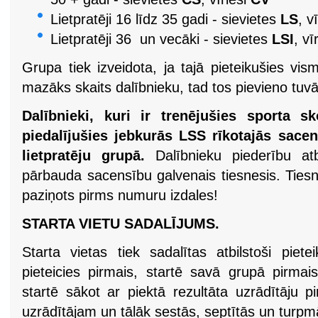
Lietpratēji 16 līdz 35 gadi - sievietes
LS
, v
Lietpratēji 36 un vecāki - sievietes
LSI
, vī
Grupa tiek izveidota, ja tajā pieteikušies vism
mazāks skaits dalībnieku, tad tos pievieno tuvāk
Dalībnieki, kuri ir trenējušies sporta s
piedalījušies jebkurās LSS rīkotajās sacens
lietpratēju grupā.
Dalībnieku piederību atb
pārbauda sacensību galvenais tiesnesis. Ties
paziņots pirms numuru izdales!
STARTA VIETU SADALĪJUMS.
Starta vietas tiek sadalītas atbilstoši piet
pieteicies pirmais, startē savā grupā pirmais
startē sākot ar piektā rezultāta uzrādītāju p
uzrādītājam un tālāk sestās, septītās un turpmā