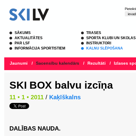
Pieteik
SĀKUMS
TRASES
AKTUALITĀTES
SPORTA KLUBI UN SKOLAS
PAR LSF
INSTRUKTORI
INFORMĀCIJA SPORTISTIEM
KALNU SLĒPOŠANA
Jaunumi
/
Sacensību kalendārs
/
Rezultāti
/
Izlases spo
SKI BOX balvu izcīņa
11 • 1 • 2011
/
Kaķīškalns
DALĪBAS NAUDA.