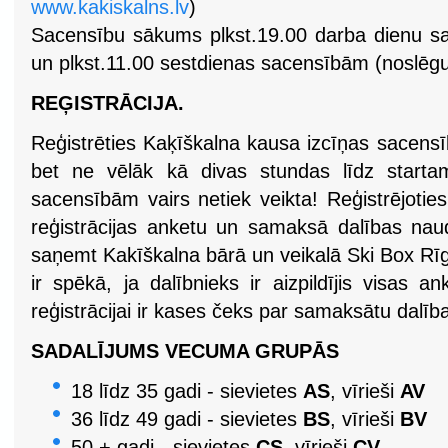
www.kakiskalns.lv
)
Sacensību sākums plkst.19.00 darba dienu sa
un plkst.11.00 sestdienas sacensībām (noslē
REĢISTRĀCIJA.
Reģistrēties Kaķīškalna kausa izcīņas sacens
bet ne vēlāk kā divas stundas līdz startam!
sacensībām vairs netiek veikta! Reģistrējoties 
reģistrācijas anketu un samaksā dalības naud
saņemt Kakīškalna bārā un veikalā Ski Box Rīgā 
ir spēkā, ja dalībnieks ir aizpildījis visas a
reģistrācijai ir kases čeks par samaksātu dalī
SADALĪJUMS VECUMA GRUPĀS
18 līdz 35 gadi - sievietes
AS
, vīrieši
AV
36 līdz 49 gadi - sievietes
BS
, vīrieši
BV
50 + gadi - sievietes
CS
, vīrieši
CV