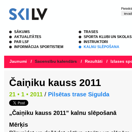
Pieteik
SĀKUMS
TRASES
AKTUALITĀTES
SPORTA KLUBI UN SKOLAS
PAR LSF
INSTRUKTORI
INFORMĀCIJA SPORTISTIEM
KALNU SLĒPOŠANA
Jaunumi
/
Sacensību kalendārs
/
Rezultāti
/
Izlases spo
Čaiņiku kauss 2011
21 • 1 • 2011
/
Pilsētas trase Sigulda
„Čaiņiku kauss 2011” kalnu slēpošanā
Mērķis