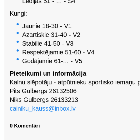
Lēdijas 51 - ... - S4
Kungi:
Jaunie 18-30 - V1
Azartiskie 31-40 - V2
Stabilie 41-50 - V3
Respektējamie 51-60 - V4
Godājamie 61-... - V5
Pieteikumi un informācija
Kalnu slēpotāju - atpūtnieku sportisko iemaņu p
Pits Gulbergs 26132506
Niks Gulbergs 26133213
cainiku_kauss@inbox.lv
0 Komentāri