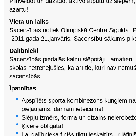
Pilnveidot un dažādot aktīvo atpūtu uz slēpēm
azartu!
Vieta un laiks
Sacensības notiek Olimpiskā Centra Sigulda „Pi
2011.gada 21.janvāris. Sacensību sākums plks
Dalībnieki
Sacensībās piedalās kalnu slēpotāji - amatieri, 
skolās netrenējušies, kā arī tie, kuri nav ņēmuš
sacensībās.
Īpatnības
Apspīlēts sporta kombinezons kungiem na
pieļaujams, dāmām ieteicams!
Slēpju izmērs, forma un dizains neierobež
Ķivere obligāta!
Lai dalībnieka finišs tiktu ieskaitīts, ir jāfi