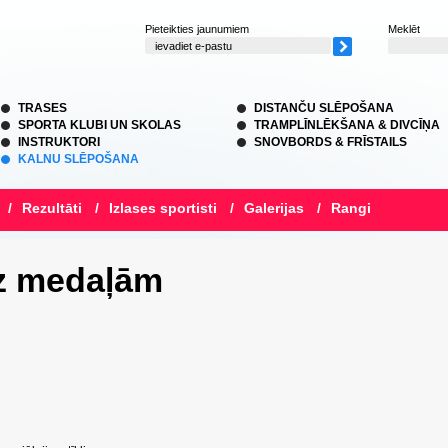
Pieteikties jaunumiem
Meklēt
TRASES
DISTANČU SLĒPOŠANA
SPORTA KLUBI UN SKOLAS
TRAMPLĪNLĒKŠANA & DIVCĪŅA
INSTRUKTORI
SNOVBORDS & FRĪSTAILS
KALNU SLĒPOŠANA
/
Rezultāti
/
Izlases sportisti
/
Galerijas
/
Rangi
dz medaļām