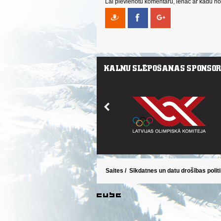
Lai pievienotu komentāru, ienāc ar kādu no 
Saites
/
Sīkdatnes un datu drošības polit