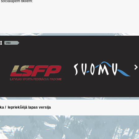
sociālajiem tīkliem:
ika
/
Iepriekšējā lapas versija