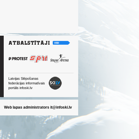
Latvijas Slēpošanas
federācijas informatīvais
portāls infoski.lv
Web lapas administrators
it@infoski.lv