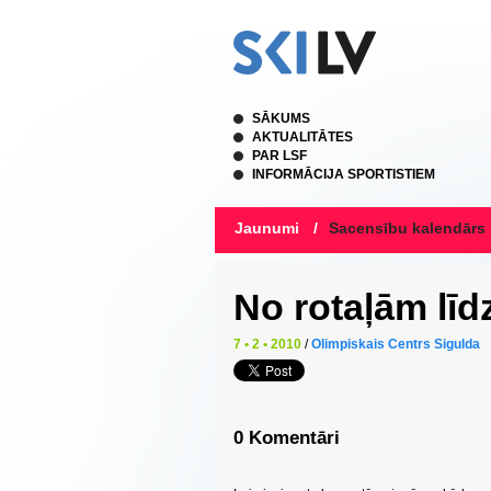
SĀKUMS
AKTUALITĀTES
PAR LSF
INFORMĀCIJA SPORTISTIEM
Jaunumi
/
Sacensību kalendārs
No rotaļām lī
7 • 2 • 2010
/
Olimpiskais Centrs Sigulda
0 Komentāri