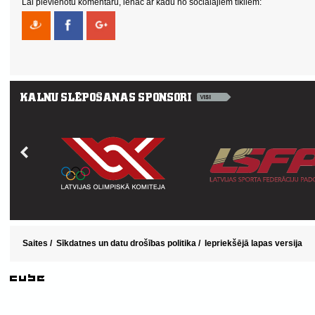
Lai pievienotu komentāru, ienāc ar kādu no sociālajiem tīkliem:
Saites
/
Sīkdatnes un datu drošības politika
/
Iepriekšējā lapas versija