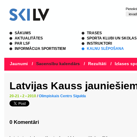
Pieteik
SĀKUMS
TRASES
AKTUALITĀTES
SPORTA KLUBI UN SKOLAS
PAR LSF
INSTRUKTORI
INFORMĀCIJA SPORTISTIEM
KALNU SLĒPOŠANA
Jaunumi
/
Sacensību kalendārs
/
Rezultāti
/
Izlases spo
Latvijas Kauss jauniešie
20-21 • 2 • 2010
/
Olimpiskais Centrs Sigulda
0 Komentāri