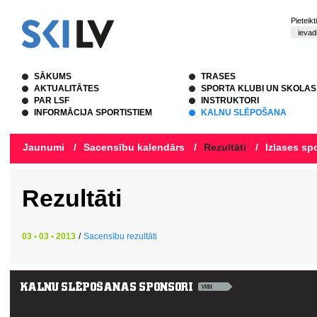
Pieteik
SĀKUMS
TRASES
AKTUALITĀTES
SPORTA KLUBI UN SKOLAS
PAR LSF
INSTRUKTORI
INFORMĀCIJA SPORTISTIEM
KALNU SLĒPOŠANA
Jaunumi
/
Sacensību kalendārs
/
Rezultāti
/
Izlases spo
Rezultāti
03 • 03 • 2013
/
Sacensību rezultāti