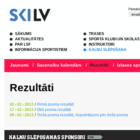
Pieteik
SĀKUMS
TRASES
AKTUALITĀTES
SPORTA KLUBI UN SKOLAS
PAR LSF
INSTRUKTORI
INFORMĀCIJA SPORTISTIEM
KALNU SLĒPOŠANA
Jaunumi
/
Sacensību kalendārs
/
Rezultāti
/
Izlases spo
Rezultāti
02 • 02 • 2013
/
Pirmā posma rezultāti
17 • 02 • 2013
/
Otrā posma rezultāti
09 • 03 • 2013
/
Trešā posma rezultāti
,
Kopvērtējums pēc trešā posma