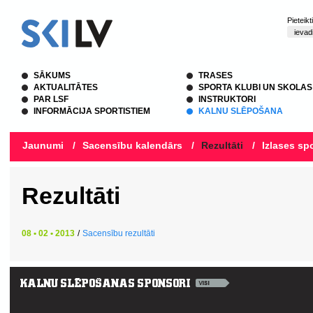
Pieteik
SĀKUMS
TRASES
AKTUALITĀTES
SPORTA KLUBI UN SKOLAS
PAR LSF
INSTRUKTORI
INFORMĀCIJA SPORTISTIEM
KALNU SLĒPOŠANA
Jaunumi
/
Sacensību kalendārs
/
Rezultāti
/
Izlases spo
Rezultāti
08 • 02 • 2013
/
Sacensību rezultāti