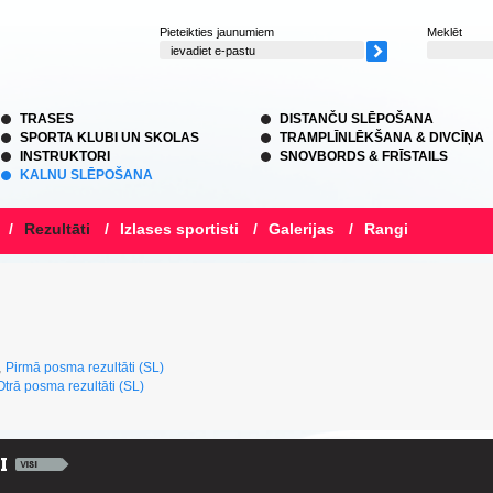
Pieteikties jaunumiem
Meklēt
TRASES
DISTANČU SLĒPOŠANA
SPORTA KLUBI UN SKOLAS
TRAMPLĪNLĒKŠANA & DIVCĪŅA
INSTRUKTORI
SNOVBORDS & FRĪSTAILS
KALNU SLĒPOŠANA
/
Rezultāti
/
Izlases sportisti
/
Galerijas
/
Rangi
,
Pirmā posma rezultāti (SL)
Otrā posma rezultāti (SL)