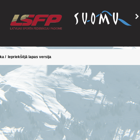
ika
/
Iepriekšējā lapas versija