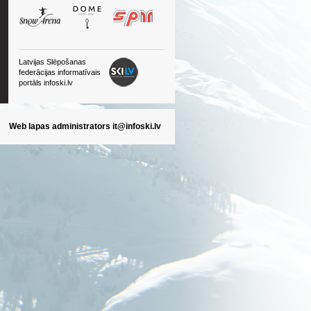
Latvijas Slēpošanas
federācijas informatīvais
portāls infoski.lv
Web lapas administrators
it@infoski.lv