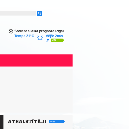
Šodienas laika prognoze Rīgai
Temp.: 21°C
Vējš: 2m/s