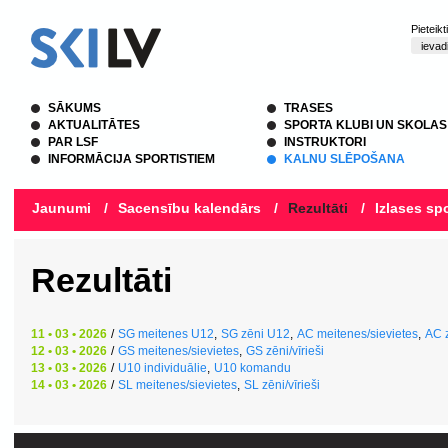
Pieteik
SĀKUMS
TRASES
AKTUALITĀTES
SPORTA KLUBI UN SKOLAS
PAR LSF
INSTRUKTORI
INFORMĀCIJA SPORTISTIEM
KALNU SLĒPOŠANA
Jaunumi
/
Sacensību kalendārs
/
Rezultāti
/
Izlases spo
Rezultāti
11 • 03 • 2026
/
SG meitenes U12
,
SG zēni U12
,
AC meitenes/sievietes
,
AC z
12 • 03 • 2026
/
GS meitenes/sievietes
,
GS zēni/vīrieši
13 • 03 • 2026
/
U10 individuālie
,
U10 komandu
14 • 03 • 2026
/
SL meitenes/sievietes
,
SL zēni/vīrieši