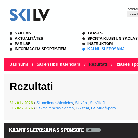
Pieteik
SĀKUMS
TRASES
AKTUALITĀTES
SPORTA KLUBI UN SKOLAS
PAR LSF
INSTRUKTORI
INFORMĀCIJA SPORTISTIEM
KALNU SLĒPOŠANA
Jaunumi
/
Sacensību kalendārs
/
Rezultāti
/
Izlases spo
Rezultāti
31 • 01 • 2026
/
SL meitenes/sievietes
,
SL zēni
,
SL vīrieši
01 • 02 • 2026
/
GS meitenes/sievietes
,
GS zēni
,
GS vīrieši/para