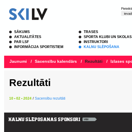
Pieteik
SĀKUMS
TRASES
AKTUALITĀTES
SPORTA KLUBI UN SKOLAS
PAR LSF
INSTRUKTORI
INFORMĀCIJA SPORTISTIEM
KALNU SLĒPOŠANA
Jaunumi
/
Sacensību kalendārs
/
Rezultāti
/
Izlases spo
Rezultāti
10 • 02 • 2024
/
Sacensību rezultāti