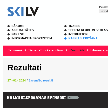
Pieteik
SĀKUMS
TRASES
AKTUALITĀTES
SPORTA KLUBI UN SKOLAS
PAR LSF
INSTRUKTORI
INFORMĀCIJA SPORTISTIEM
KALNU SLĒPOŠANA
Jaunumi
/
Sacensību kalendārs
/
Rezultāti
/
Izlases spo
Rezultāti
27 • 01 • 2024
/
Sacensību rezultāti