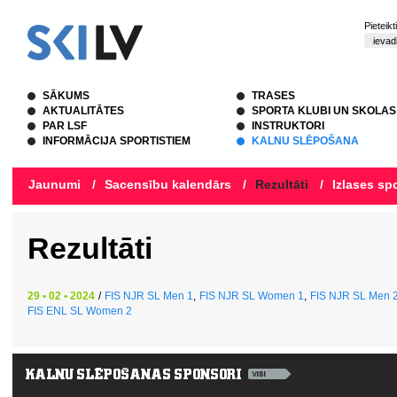
Pieteik
SĀKUMS
TRASES
AKTUALITĀTES
SPORTA KLUBI UN SKOLAS
PAR LSF
INSTRUKTORI
INFORMĀCIJA SPORTISTIEM
KALNU SLĒPOŠANA
Jaunumi
/
Sacensību kalendārs
/
Rezultāti
/
Izlases spo
Rezultāti
29 • 02 • 2024
/
FIS NJR SL Men 1
,
FIS NJR SL Women 1
,
FIS NJR SL Men 
FIS ENL SL Women 2