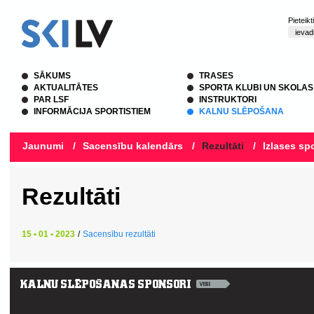
Pieteik
SĀKUMS
TRASES
AKTUALITĀTES
SPORTA KLUBI UN SKOLAS
PAR LSF
INSTRUKTORI
INFORMĀCIJA SPORTISTIEM
KALNU SLĒPOŠANA
Jaunumi
/
Sacensību kalendārs
/
Rezultāti
/
Izlases spo
Rezultāti
15 • 01 • 2023
/
Sacensību rezultāti