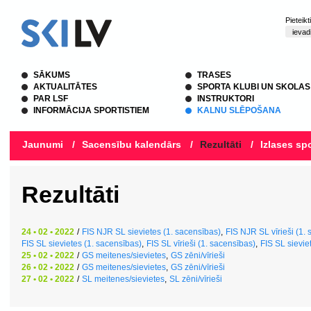
Pieteik
SĀKUMS
TRASES
AKTUALITĀTES
SPORTA KLUBI UN SKOLAS
PAR LSF
INSTRUKTORI
INFORMĀCIJA SPORTISTIEM
KALNU SLĒPOŠANA
Jaunumi
/
Sacensību kalendārs
/
Rezultāti
/
Izlases spo
Rezultāti
24 • 02 • 2022
/
FIS NJR SL sievietes (1. sacensības)
,
FIS NJR SL vīrieši (1.
FIS SL sievietes (1. sacensības)
,
FIS SL vīrieši (1. sacensības)
,
FIS SL sievie
25 • 02 • 2022
/
GS meitenes/sievietes
,
GS zēni/vīrieši
26 • 02 • 2022
/
GS meitenes/sievietes
,
GS zēni/vīrieši
27 • 02 • 2022
/
SL meitenes/sievietes
,
SL zēni/vīrieši