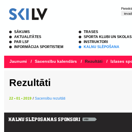
Pieteik
SĀKUMS
TRASES
AKTUALITĀTES
SPORTA KLUBI UN SKOLAS
PAR LSF
INSTRUKTORI
INFORMĀCIJA SPORTISTIEM
KALNU SLĒPOŠANA
Jaunumi
/
Sacensību kalendārs
/
Rezultāti
/
Izlases spo
Rezultāti
22 • 01 • 2019
/
Sacensību rezultāti