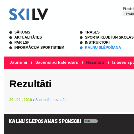
Pieteik
SĀKUMS
TRASES
AKTUALITĀTES
SPORTA KLUBI UN SKOLAS
PAR LSF
INSTRUKTORI
INFORMĀCIJA SPORTISTIEM
KALNU SLĒPOŠANA
Jaunumi
/
Sacensību kalendārs
/
Rezultāti
/
Izlases spo
Rezultāti
20 • 02 • 2018
/
Sacensību rezultāti