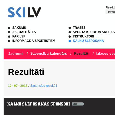
Pieteik
SĀKUMS
TRASES
AKTUALITĀTES
SPORTA KLUBI UN SKOLAS
PAR LSF
INSTRUKTORI
INFORMĀCIJA SPORTISTIEM
KALNU SLĒPOŠANA
Jaunumi
/
Sacensību kalendārs
/
Rezultāti
/
Izlases spo
Rezultāti
10 • 07 • 2018
/
Sacensību rezultāti