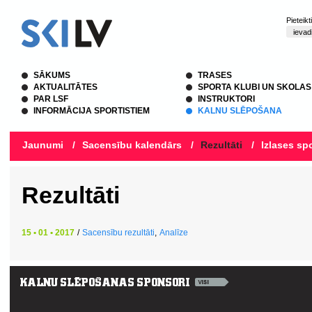
Pieteik
SĀKUMS
TRASES
AKTUALITĀTES
SPORTA KLUBI UN SKOLAS
PAR LSF
INSTRUKTORI
INFORMĀCIJA SPORTISTIEM
KALNU SLĒPOŠANA
Jaunumi
/
Sacensību kalendārs
/
Rezultāti
/
Izlases spo
Rezultāti
15 • 01 • 2017
/
Sacensību rezultāti
,
Analīze