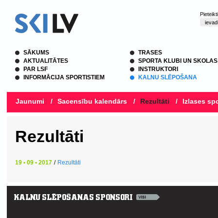
Pieteik
SĀKUMS
TRASES
AKTUALITĀTES
SPORTA KLUBI UN SKOLAS
PAR LSF
INSTRUKTORI
INFORMĀCIJA SPORTISTIEM
KALNU SLĒPOŠANA
Jaunumi
/
Sacensību kalendārs
/
Rezultāti
/
Izlases spo
Rezultāti
19 • 09 • 2017
/
Rezultāti