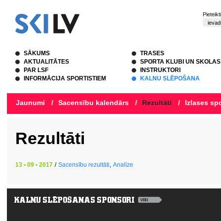
Pieteik
SĀKUMS
TRASES
AKTUALITĀTES
SPORTA KLUBI UN SKOLAS
PAR LSF
INSTRUKTORI
INFORMĀCIJA SPORTISTIEM
KALNU SLĒPOŠANA
Jaunumi
/
Sacensību kalendārs
/
Rezultāti
/
Izlases spo
Rezultāti
13 • 09 • 2017
/
Sacensību rezultāti
,
Analīze