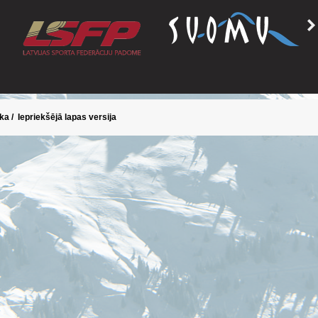
ika
/
Iepriekšējā lapas versija