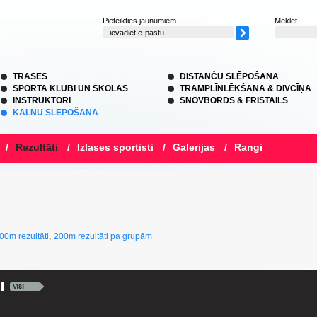
Pieteikties jaunumiem
Meklēt
TRASES
DISTANČU SLĒPOŠANA
SPORTA KLUBI UN SKOLAS
TRAMPLĪNLĒKŠANA & DIVCĪŅA
INSTRUKTORI
SNOVBORDS & FRĪSTAILS
KALNU SLĒPOŠANA
/
Rezultāti
/
Izlases sportisti
/
Galerijas
/
Rangi
00m rezultāti
,
200m rezultāti pa grupām