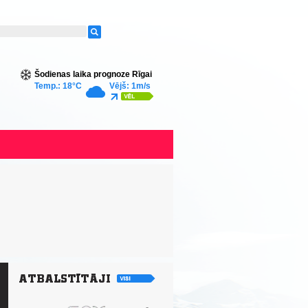
Šodienas laika prognoze Rīgai
Temp.: 18°C
Vējš: 1m/s