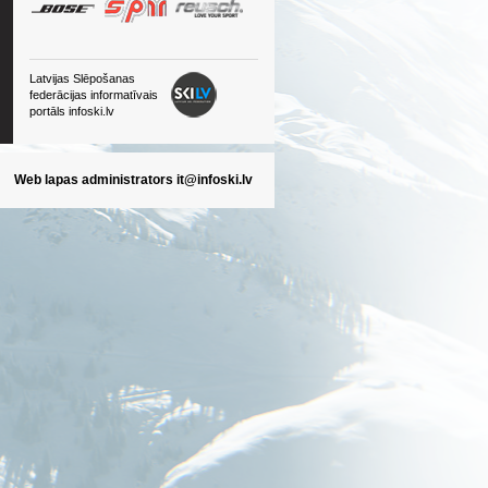
Latvijas Slēpošanas
federācijas informatīvais
portāls infoski.lv
Web lapas administrators
it@infoski.lv