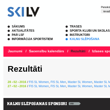
Pieteik
SĀKUMS
TRASES
AKTUALITĀTES
SPORTA KLUBI UN SKOLAS
PAR LSF
INSTRUKTORI
INFORMĀCIJA SPORTISTIEM
KALNU SLĒPOŠANA
Jaunumi
/
Sacensību kalendārs
/
Rezultāti
/
Izlases spo
Rezultāti
28 • 02 • 2016
/
FIS SL Women
,
FIS SL Men
,
Master SL Women
,
Master SL 
27 • 02 • 2016
/
FIS SL Women
,
FIS SL Men
,
Master SL Women
,
Master SL 