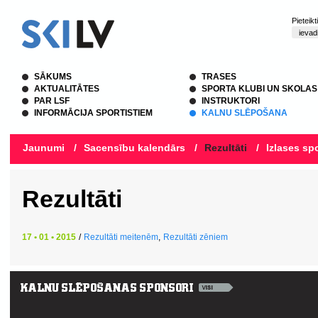
Pieteik
SĀKUMS
TRASES
AKTUALITĀTES
SPORTA KLUBI UN SKOLAS
PAR LSF
INSTRUKTORI
INFORMĀCIJA SPORTISTIEM
KALNU SLĒPOŠANA
Jaunumi
/
Sacensību kalendārs
/
Rezultāti
/
Izlases spo
Rezultāti
17 • 01 • 2015
/
Rezultāti meitenēm
,
Rezultāti zēniem