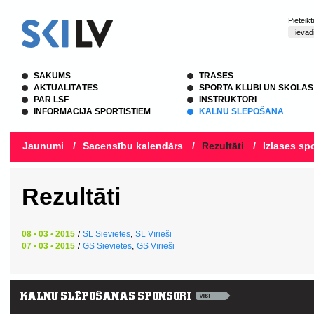
Pieteik
SĀKUMS
TRASES
AKTUALITĀTES
SPORTA KLUBI UN SKOLAS
PAR LSF
INSTRUKTORI
INFORMĀCIJA SPORTISTIEM
KALNU SLĒPOŠANA
Jaunumi
/
Sacensību kalendārs
/
Rezultāti
/
Izlases spo
Rezultāti
08 • 03 • 2015
/
SL Sievietes
,
SL Vīrieši
07 • 03 • 2015
/
GS Sievietes
,
GS Vīrieši