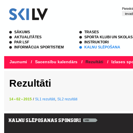
Pieteik
SĀKUMS
TRASES
AKTUALITĀTES
SPORTA KLUBI UN SKOLAS
PAR LSF
INSTRUKTORI
INFORMĀCIJA SPORTISTIEM
KALNU SLĒPOŠANA
Jaunumi
/
Sacensību kalendārs
/
Rezultāti
/
Izlases spo
Rezultāti
14 • 02 • 2015
/
SL1 rezultāti
,
SL2 rezultāti