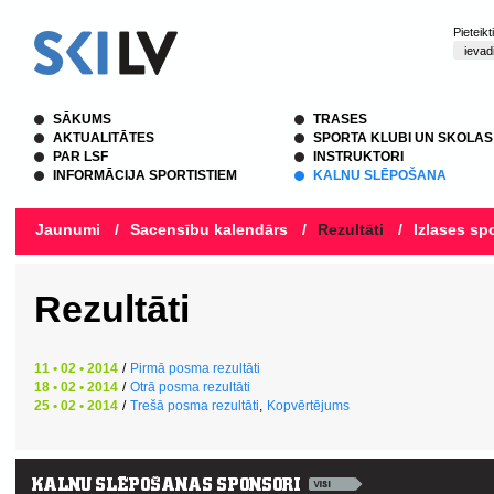
Pieteik
SĀKUMS
TRASES
AKTUALITĀTES
SPORTA KLUBI UN SKOLAS
PAR LSF
INSTRUKTORI
INFORMĀCIJA SPORTISTIEM
KALNU SLĒPOŠANA
Jaunumi
/
Sacensību kalendārs
/
Rezultāti
/
Izlases spo
Rezultāti
11 • 02 • 2014
/
Pirmā posma rezultāti
18 • 02 • 2014
/
Otrā posma rezultāti
25 • 02 • 2014
/
Trešā posma rezultāti
,
Kopvērtējums