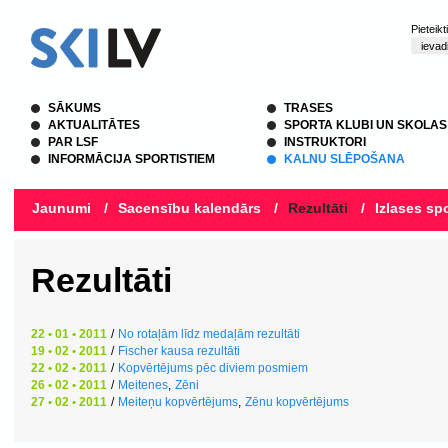
Pieteik
SĀKUMS
TRASES
AKTUALITĀTES
SPORTA KLUBI UN SKOLAS
PAR LSF
INSTRUKTORI
INFORMĀCIJA SPORTISTIEM
KALNU SLĒPOŠANA
Jaunumi
/
Sacensību kalendārs
/
Rezultāti
/
Izlases spo
Rezultāti
22 • 01 • 2011
/
No rotaļām līdz medaļām rezultāti
19 • 02 • 2011
/
Fischer kausa rezultāti
22 • 02 • 2011
/
Kopvērtējums pēc diviem posmiem
26 • 02 • 2011
/
Meitenes
,
Zēni
27 • 02 • 2011
/
Meiteņu kopvērtējums
,
Zēnu kopvērtējums